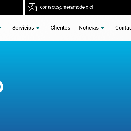
contacto@metamodelo.cl
Servicios
Clientes
Noticias
Conta
D