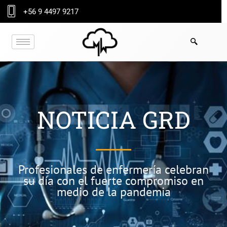
Ir
+56 9 4497 9217
al
contenido
NOTICIA GRD
Profesionales de enfermería celebran
su día con el fuerte compromiso en
medio de la pandemia