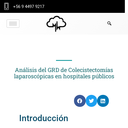
Ir
+56 9 4497 9217
al
contenido
ANÁLISIS GRD (TOP 5)​
Análisis del GRD de Colecistectomías
laparoscópicas en hospitales públicos
Introducción