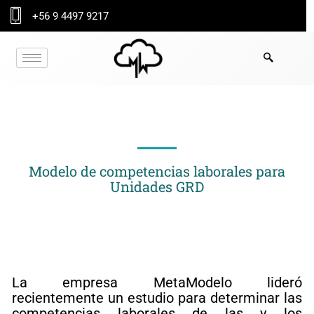
Ir
+56 9 4497 9217
al
contenido
NOTICIA GRD
Modelo de competencias laborales para
Unidades GRD
La empresa MetaModelo lideró
recientemente un estudio para determinar las
competencias laborales de las y los