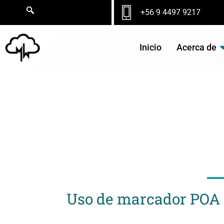
Ir
+56 9 4497 9217
al
contenido
Inicio
Acerca de
NO
Uso de marcador POA ¿