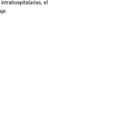
ntrahospitalarias, el
aje.