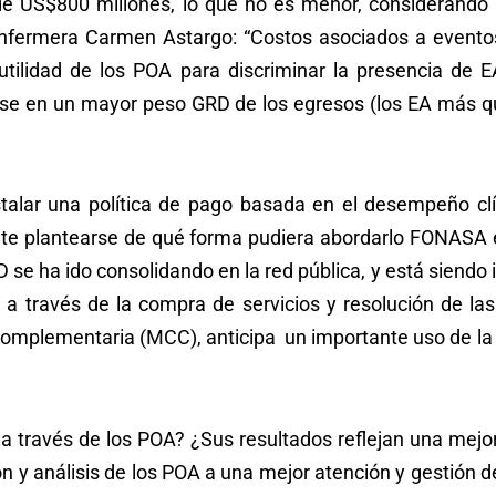
 de US$800 millones, lo que no es menor, considerando
a enfermera Carmen Astargo: “Costos asociados a evento
tilidad de los POA para discriminar la presencia de E
ose en un mayor peso GRD de los egresos (los EA más qu
talar una política de pago basada en el desempeño clín
nte plantearse de qué forma pudiera abordarlo FONASA e
 se ha ido consolidando en la red pública, y está siendo
 través de la compra de servicios y resolución de las 
Complementaria (MCC), anticipa un importante uso de la 
través de los POA? ¿Sus resultados reflejan una mejor 
n y análisis de los POA a una mejor atención y gestión d