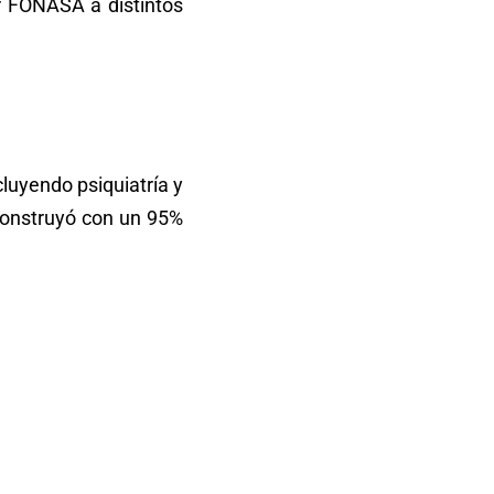
or FONASA a distintos
cluyendo psiquiatría y
 construyó con un 95%