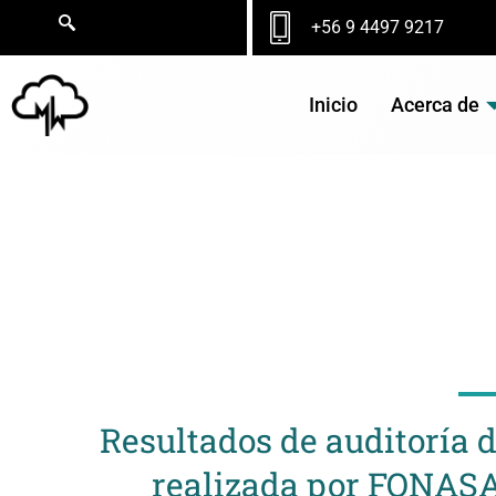
Ir
+56 9 4497 9217
al
contenido
Inicio
Acerca de
NO
Resultados de auditoría 
realizada por FONASA