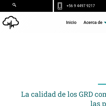
Ir
+56 9 4497 9217
al
contenido
Inicio
Acerca de
NO
La calidad de los GRD co
las 